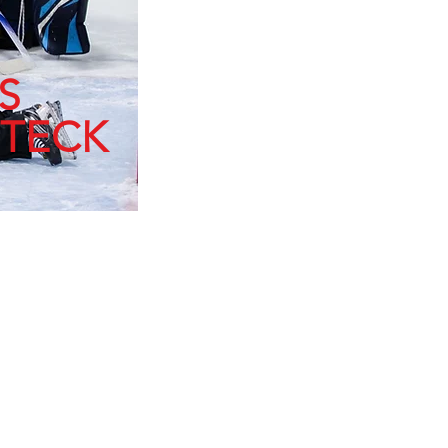
S
 TECK