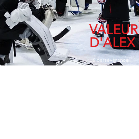
VALEUR
D'ALEX
La persévérance
L’accessibilité
La passion
Le respect
Le travail d’équipe
L’apprentissage
La maitrise de soi